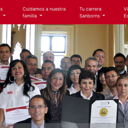
es
Cuidamos a nuestra
Tu carrera
V
?
familia
Sanborns
E